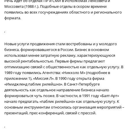
Речь идет об отделах ПР и СМИ в Исполкомах Ленсовета и
Моссовета (1988 г.). Подобные отделы в скором времени
появились во всех госучреждениях областного и регионального
формата.
,
Новые услуги продвижения стали востребованы и у молодого
бизнеса, формировавшегося в России. Бизнес в основном
использовал менее затратную рекламу, характеризующуюся
высокой рентабельностью. Первые фирмы предлагают
оптимизацию связей с общественностью как отдельную услугу. В
1989 году появились Агентства: «Никколо М» (подробнее в
приложении 1), «Миссия Л». В 1990 году открыта фирма
«Имиджленд паблик рилейшнз». В Санкт-Петербурге
деятельность как отдельное направление бизнеса начало
формироваться чуть позже. В частности, в 1991 году «Балт-Арт»
начало предлагать «паблик рилейшнз» как отдельную услугу. К
основным инструментам относилась организация мероприятий –
презентаций, прес-конференций, связей с прессой.
,