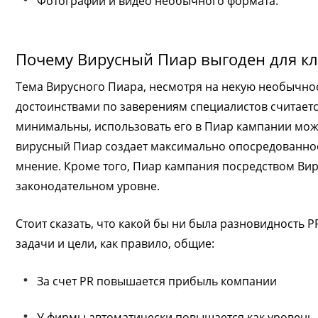
Фотографии и видео необычного формата.
Почему Вирусный Пиар выгоден для к
Тема Вирусного Пиара, несмотря на некую необычнос
достоинствами по заверениям специалистов считаетс
минимальны, использовать его в Пиар кампании мо
вирусный Пиар создает максимально опосредованное
мнение. Кроме того, Пиар кампания посредством Вир
законодательном уровне.
Стоит сказать, что какой бы ни была разновидность PR
задачи и цели, как правило, общие:
За счет PR повышается прибыль компании
У фирмы автоматически повышается как уровень д