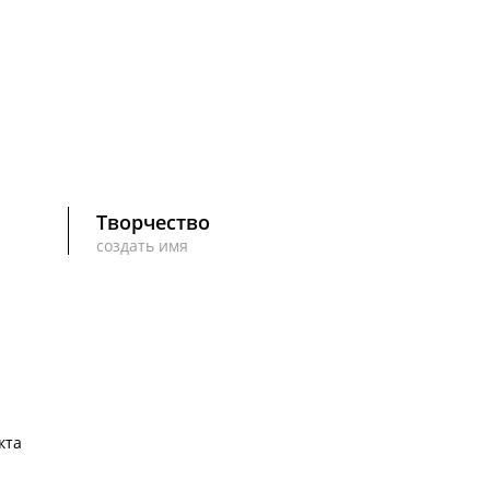
Творчество
создать имя
кта